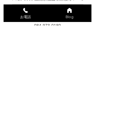
お電話
Blog
電話番号
084-973-0180
Blogはこちら
お車でお越しの方へ
スタジオ前の道路は一方通行ですので、
ご注意ください。